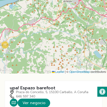
48
Leaflet
|
©
OpenStreetMap
contributors
Abrir 
upa! Espazo barefoot
Praza do Concello, 5, 15100 Carballo, A Coruña
646 597 340
Ver negocio